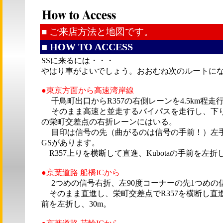
■ ご来店方法と地図です。
■ HOW TO ACCESS
SSに来るには・・・
やはり車がよいでしょう。おおむね次のルートに
●東京方面から高速湾岸線
千鳥町出口からR357の右側レーンを4.5km程走
そのまま高速と並走するバイパスを走行し、下
の栄町交差点の右折レーンにはいる。
目印は信号の先（曲がるのは信号の手前！）左手に
GSがあります。
R357上りを横断して直進、Kubotaの手前を左折し
●京葉道路 船橋ICから
2つめの信号右折、左90度コーナーの先1つめの
そのまま直進し、栄町交差点でR357を横断し直進、
前を左折し、30m。