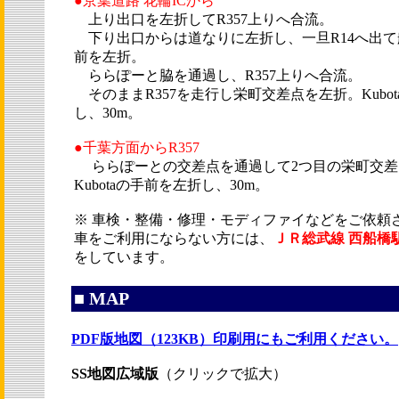
●京葉道路 花輪ICから
上り出口を左折してR357上りへ合流。
下り出口からは道なりに左折し、一旦R14へ出て
前を左折。
ららぽーと脇を通過し、R357上りへ合流。
そのままR357を走行し栄町交差点を左折。Kubo
し、30m。
●千葉方面からR357
ららぽーとの交差点を通過して2つ目の栄町交差
Kubotaの手前を左折し、30m。
※ 車検・整備・修理・モディファイなどをご依頼
車をご利用にならない方には、
ＪＲ総武線 西船橋
をしています。
■ MAP
PDF版地図（123KB）印刷用にもご利用ください。
SS地図広域版
（クリックで拡大）