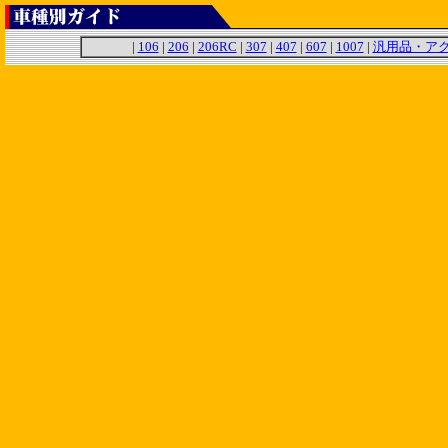
|
106
|
206
|
206RC
|
307
|
407
|
607
|
1007
|
汎用品・ア