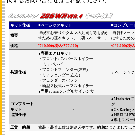
関するお問い合わせはご容赦ください。
キット仕様
■
ベーシックキット
■
コンプリー
※現在お乗りのクルマの足周り等を活か
※ほぼノーマ
概要
すための基本キット。（要スペーサー）
にするための
価格
\740,000(税込\777,000)
\980,000(税込\
●
専用エアロキット
・フロントバンパースポイラー
・ リアバンパー
・フロントフェンダー(左右)
共通仕様
←ベーシック
・リアフェンダー(左右)
・フェンダースパッツ
・新型２段式ルーフスポイラー
●専用90mmシングルサイレンサー
●Musketi
コンプリート
グ
キット
-
●OZ Racing S
追加仕様
●PIRELLI P7
●専用スペー
工賃・納期
塗装・装着工賃は別途必要です。納期につきましては