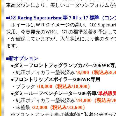
車高ダウンにより、美しいローダウンフォルムを
■OZ Racing Superturismo等 7.0J x 17 
ホイールはＷＲＣイメージの高い、OZ Superturismo
採用。今春発売のWRC、GTの標準装着を予定し
トか確保していますが、入荷状況により他のタイ
ます。
■新オプション
●
ダミーフロントフォグランプカバー/206WR専
・純正ボディカラー塗装済み
\8,000（税込み\8,
●
フロントリップスポイラー/206WR専用
・ブラック
\18,000（税込み\18,900）
●
ダミールーフベンチレーター/206各車/
単品販
・純正ボディカラー塗装済み
\44,000（税込み\4
・未塗装
\32,000（税込み\33,600）
※フロントアンテナ車は基本的に装着出来ませ