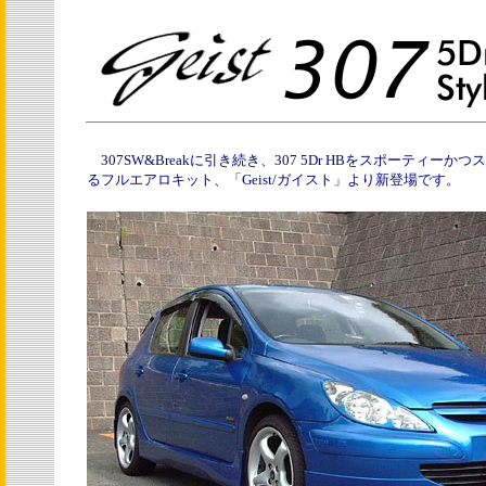
307SW&Breakに引き続き、307 5Dr HBをスポーティーか
るフルエアロキット、「Geist/ガイスト」より新登場です。