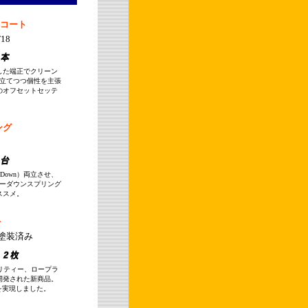
/スコート
T18
した端正でクリーン
き立てつつ個性を主張
のオフセットセッテ
ング
Down）両立させ、
ローダウンスプリング
オススメ。
ト
塗装済み
オリティー、ロープラ
開発された新商品。
を実現しました。