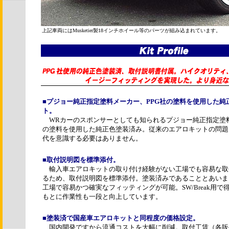
上記車両にはMusketier製18インチホイール等のパーツが組み込まれています。
■
プジョー純正指定塗料メーカー、PPG社の塗料を使用した純
ト。
WRカーのスポンサーとしても知られるプジョー純正指定塗料
の塗料を使用した純正色塗装済み。従来のエアロキットの問題
代を意識する必要はありません。
■
取付説明図を標準添付。
輸入車エアロキットの取り付け経験がない工場でも容易な取
るため、取付説明図を標準添付。塗装済みであることとあいま
工場で容易かつ確実なフィッティングが可能。SW/Break用
もとに作業性も一段と向上しています。
■
塗装済で国産車エアロキットと同程度の価格設定。
国内開発ですから流通コストを大幅に削減。取付工賃（各販