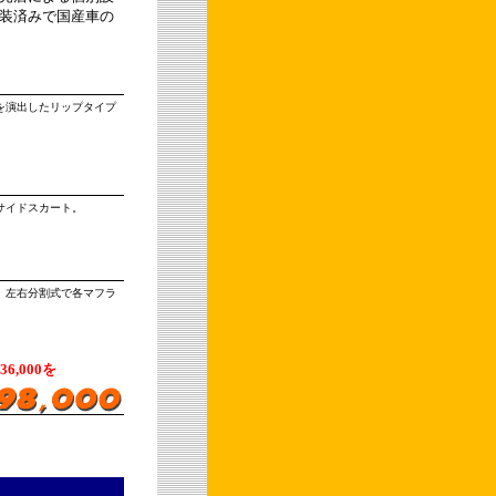
装済みで国産車の
を演出したリップタイプ
サイドスカート。
。左右分割式で各マフラ
6,000を