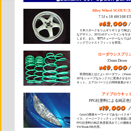
Alloy Wheel SCOUT
7.5J x 18 4H/108 E
５本スポークをリムギリギリまで伸ば
なデザイン。307のボディーラインを引
します。また、専門チューナーならでは
ィングでジャストフィットを実現。
ローダウンスプリ
35mm Down
実用性能とほどよいローダウン（35mm
307をシャープなルックスに変身させる
キット。エアロパーツとの同時装着が
アイブロウキッ
PPG社塗料による純正色
Geistの開発キーワードであるハイク
イス、イージーフィッティングを前提に
PPG社塗料の純正色塗装済みでこの価格
SW/Break/HB共用。