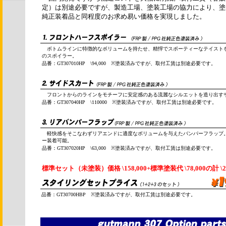
定）は別途必要ですが、製造工場、塗装工場の協力により、塗
純正装着品と同程度のお求め易い価格を実現しました。
ボトムラインに特徴的なボリュームを持たせ、精悍でスポーティーなテイスト
のスポイラー。
品番：GT307010HP \94,000 ※塗装済みですが、取付工賃は別途必要です。
フロントからのラインをモチーフに安定感のある流麗なシルエットを造り出す
品番：GT307040HP \110000 ※塗装済みですが、取付工賃は別途必要です。
軽快感をそこなわずリアエンドに適度なボリュームを与えたバンパーフラップ
ー装着可能。
品番：GT307020HP \63,000 ※塗装済みですが、取付工賃は別途必要です。
標準セット（未塗装）価格 \158,000+標準塗装代 \78,000の計 \23
品番：GT30700HBP ※塗装済みですが、取付工賃は別途必要です。