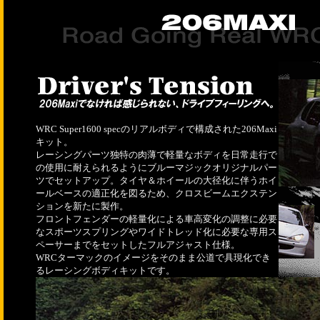
WRC Super1600 specのリアルボディで構成された206Maxi
キット。
レーシングパーツ独特の肉薄で軽量なボディを日常走行で
の使用に耐えられるようにブルーマジックオリジナルパー
ツでセットアップ。タイヤ＆ホイールの大径化に伴うホイ
ールベースの適正化を図るため、クロスビームエクステン
ションを新たに製作。
フロントフェンダーの軽量化による車高変化の調整に必要
なスポーツスプリングやワイドトレッド化に必要な専用ス
ペーサーまでをセットしたフルアジャスト仕様。
WRCターマックのイメージをそのまま公道で具現化でき
るレーシングボディキットです。