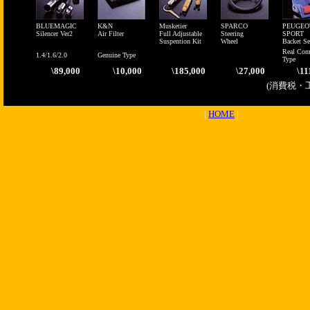
BLUEMAGIC
K&N
Musketier
SPARCO
PEUGEO
Silencer Ver2
Air Filter
Full Adjustable
Steering
SPORT
Suspention Kit
Wheel
Backet Se
Real Com
1.4/1.6/2.0
Genuine Type
Type
\89,000
\10,000
\185,000
\27,000
\11
(消費税・
|
HOME
|