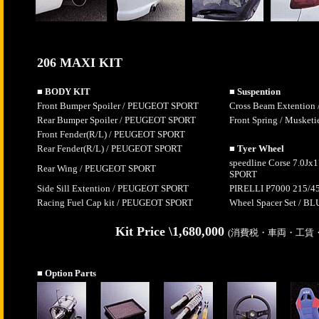
206 MAXI KIT
■ BODY KIT
■ Suspention
Front Bumper Spoiler / PEUGEOT SPORT
Cross Beam Extentio
Rear Bumper Spoiler / PEUGEOT SPORT
Front Spring / Musketi
Front Fender(R/L) / PEUGEOT SPORT
Rear Fender(R/L) / PEUGEOT SPORT
■ Tyer Wheel
speedline Corse 7.0J
Rear Wing / PEUGEOT SPORT
SPORT
Side Sill Extention / PEUGEOT SPORT
PIRELLI P7000 215/4
Racing Fuel Cap kit / PEUGEOT SPORT
Wheel Spacer Set / 
Kit Price \1,680,000
(消費税・車両・工賃
■ Option Parts