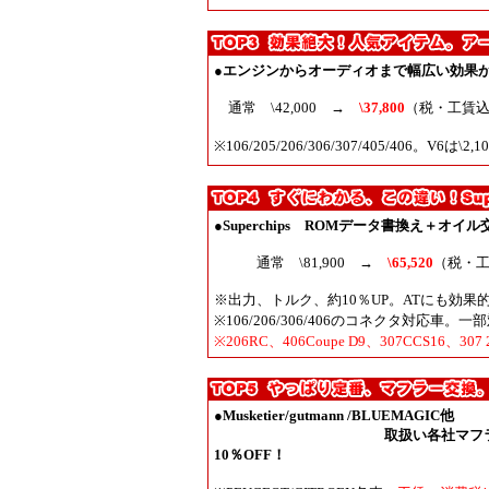
●
エンジンからオーディオまで幅広い効果
通常 \42,000 →
\37,800
（税・工賃
※106/205/206/306/307/405/406。V6は\2,1
●
Superchips ROMデータ書換え＋オイル
通常 \81,900 →
\65,520
（税・
※出力、トルク、約10％UP。ATにも効果
※106/206/306/406のコネクタ対応車
※206RC、406Coupe D9、307CCS16
●
Musketier/gutmann /BLUEMAGIC他
取扱い各社マフラー
10％OFF！