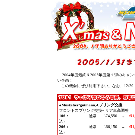
2004年度最終＆2005年度第１弾のキ
い企画！
この機会にぜひ利用下さい。なお、12/29
●
Musketier/gutmannスプリング交換
フロントスプリング交換+ リア車高調整
106：
通常 \74,550 →
\51
込
）
206：
通常 \66,150 →
\51
込
）