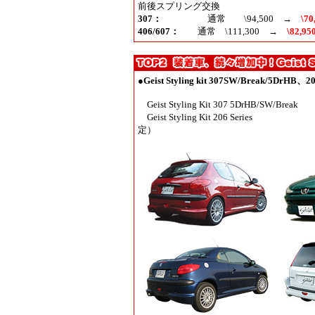
前後スプリング交換
307：
通常 \94,500 →
\70
406/607：
通常 \111,300 →
\82,95
●
Geist Styling kit 307SW/Break/5D
Geist Styling Kit 307 5DrHB/SW/Brea
Geist Styling Kit 206 Se
定）